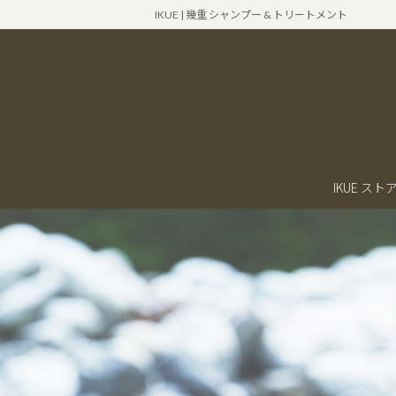
コ
ナ
IKUE | 幾重 シャンプー & トリートメント
ン
ビ
テ
ゲ
ン
ー
ツ
シ
へ
ョ
ス
ン
IKUE ス
キ
に
ッ
移
プ
動