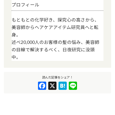
プロフィール
もともとの化学好き、探究心の高さから、
美容師からヘアケアアイテム研究員へと転
身。
述べ20,000人のお客様の髪の悩み、美容師
の目線で解決するべく、日夜研究に没頭
中。
読んだ記事をシェア！
F
X
H
Li
ac
at
n
e
e
e
b
n