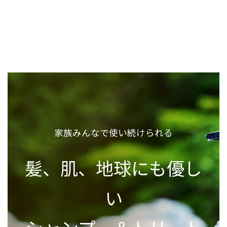
o
a
o
k
家族みんなで使い続けられる
髪、肌、地球にも優し
い